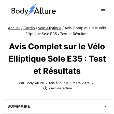
Aller
au
contenu
Accueil
/
Cardio
/
velo elliptique
/
Avis Complet sur le Vélo
Elliptique Sole E35 : Test et Résultats
Avis Complet sur le Vélo
Elliptique Sole E35 : Test
et Résultats
Par
Body Allure
Mis à jour le
5 mars 2025
7 min de lecture
SOMMAIRE