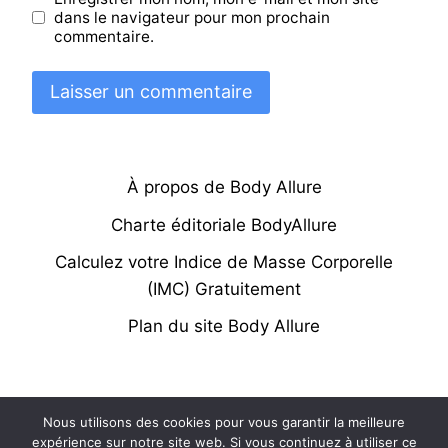
dans le navigateur pour mon prochain
commentaire.
À propos de Body Allure
Charte éditoriale BodyAllure
Calculez votre Indice de Masse Corporelle
(IMC) Gratuitement
Plan du site Body Allure
Nous utilisons des cookies pour vous garantir la meilleure
© 2026 Body Allure - Tous droits réservés |
expérience sur notre site web. Si vous continuez à utiliser ce